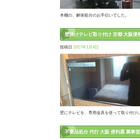
本棚の、解体処分のお手伝いでした。
壁掛けテレビ取り付け 京都 大阪便
投稿日
2017年1月4日
壁にテレビを、専用金具を使って取り付け
不要品処分 代行 大阪 便利屋 萬事堂