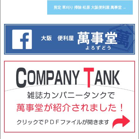
剪定 草刈り 掃除 松原 大阪便利屋 萬事堂
→