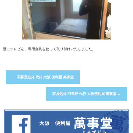
壁にテレビを、専用金具を使って取り付けいたしました。
←
不要品処分 代行 大阪 便利屋 萬事堂
家具処分 羽曳野 代行 大阪便利屋 萬事堂
→